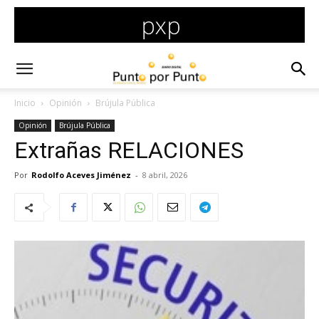
Inicio
Opinión
Brújula Pública
Opinión
Brújula Pública
Extrañas RELACIONES
Por
Rodolfo Aceves Jiménez
-
8 abril, 2026