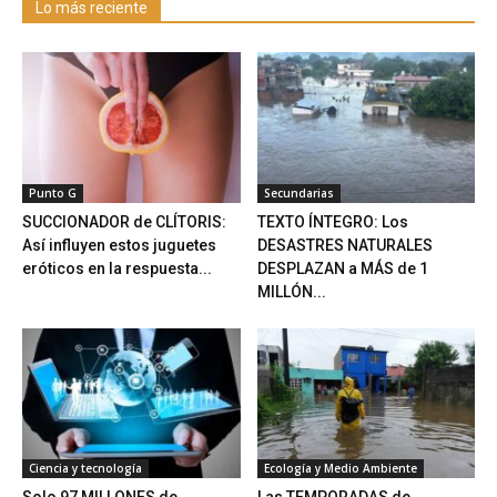
Lo más reciente
Punto G
Secundarias
SUCCIONADOR de CLÍTORIS:
TEXTO ÍNTEGRO: Los
Así influyen estos juguetes
DESASTRES NATURALES
eróticos en la respuesta...
DESPLAZAN a MÁS de 1
MILLÓN...
Ciencia y tecnología
Ecología y Medio Ambiente
Solo 97 MILLONES de
Las TEMPORADAS de