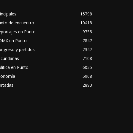
incipales
15798
unto de encuentro
10418
eportajes en Punto
9758
DMX en Punto
7847
ngreso y partidos
7347
ecundarias
7108
lítica en Punto
6035
conomía
5968
ortadas
2893