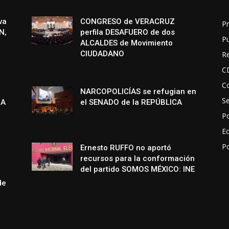
va
CONGRESO de VERACRUZ
Pr
N,
perfila DESAFUERO de dos
P
ALCALDES de Movimiento
CIUDADANO
R
C
Co
NARCOPOLICÍAS se refugian en
S
NA
el SENADO de la REPÚBLICA
Po
E
P
Ernesto RUFFO no aportó
recursos para la conformación
del partido SOMOS MÉXICO: INE
de