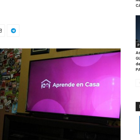
CÁ
P
As
G
de
P