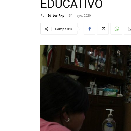
EDUCATIVO
Por
Editor Pxp
-
31 mayo, 2020
Compartir