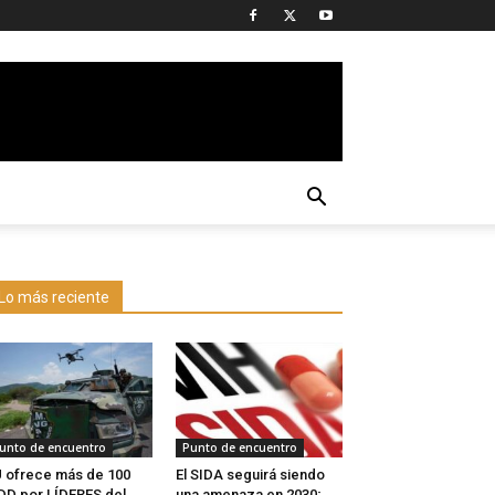
Lo más reciente
unto de encuentro
Punto de encuentro
 ofrece más de 100
El SIDA seguirá siendo
D por LÍDERES del
una amenaza en 2030;