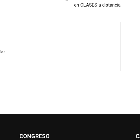
en CLASES a distancia
m
cias
CONGRESO
C