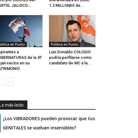
RTEL JALISCO...
1.2 MILLONES de...
olítica en Punto
Política en Punto
pirantes a
Luis Donaldo COLOSIO
UBERNATURAS de la 4T
podría perfilarse como
jan vacíos en su
candidato de MC a la...
ATRIMONIO
Lo más leido
¿Los VIBRADORES pueden provocar que tus
GENITALES se vuelvan insensibles?