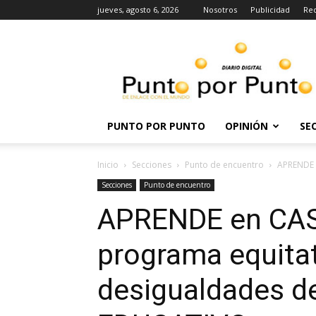
jueves, agosto 6, 2026
Nosotros
Publicidad
Re
Punto
por
punto
PUNTO POR PUNTO
OPINIÓN
SE
Inicio
Secciones
Punto de encuentro
APRENDE e
Secciones
Punto de encuentro
APRENDE en CAS
programa equitat
desigualdades d