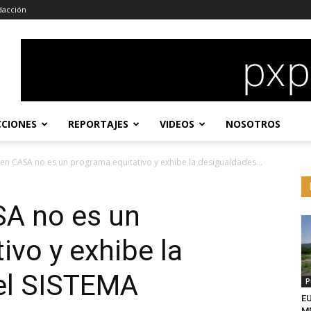
dacción
CCIONES
REPORTAJES
VIDEOS
NOSOTROS
n CASA no es un programa equitativo y exhibe la desigualdades...
A no es un
ivo y exhibe la
el SISTEMA
P
EU
MD