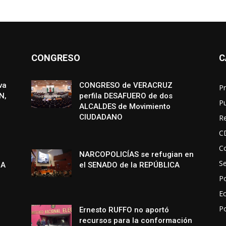
CONGRESO
C
va
CONGRESO de VERACRUZ
Pr
N,
perfila DESAFUERO de dos
P
ALCALDES de Movimiento
CIUDADANO
R
C
Co
NARCOPOLICÍAS se refugian en
S
NA
el SENADO de la REPÚBLICA
Po
E
P
Ernesto RUFFO no aportó
recursos para la conformación