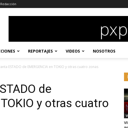
Redacción
CCIONES
REPORTAJES
VIDEOS
NOSOTROS
vanta ESTADO de EMERGENCIA en TOKIO y otras cuatro zonas
ESTADO de
OKIO y otras cuatro
V
VI
I