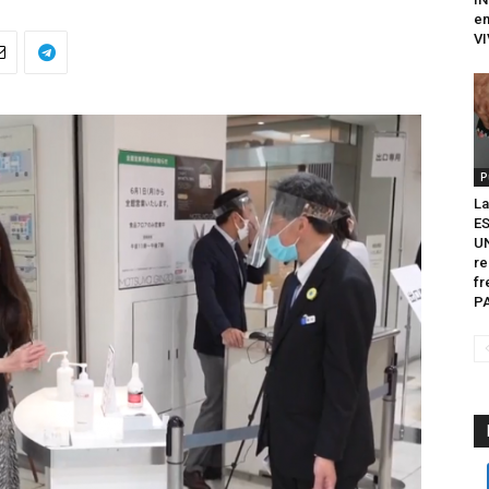
en
VI
P
La
E
U
re
fr
P