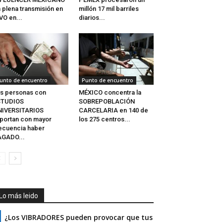
 plena transmisión en
millón 17 mil barriles
VO en...
diarios...
unto de encuentro
Punto de encuentro
s personas con
MÉXICO concentra la
STUDIOS
SOBREPOBLACIÓN
NIVERSITARIOS
CARCELARIA en 140 de
portan con mayor
los 275 centros...
ecuencia haber
AGADO...
Lo más leido
¿Los VIBRADORES pueden provocar que tus