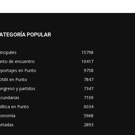
ATEGORÍA POPULAR
incipales
15798
unto de encuentro
10417
eportajes en Punto
9758
DMX en Punto
7847
ngreso y partidos
7347
ecundarias
7109
lítica en Punto
6034
conomía
5968
ortadas
2893