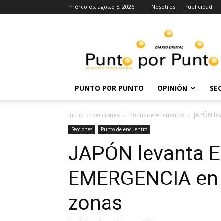
miércoles, agosto 5, 2026
Nosotros
Publicidad
Punto
por
punto
PUNTO POR PUNTO
OPINIÓN
SE
Inicio
Secciones
Punto de encuentro
JAPÓN le
Secciones
Punto de encuentro
JAPÓN levanta 
EMERGENCIA en T
zonas