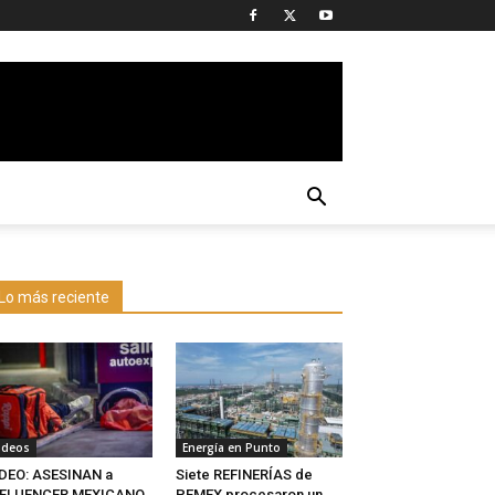
Lo más reciente
ideos
Energía en Punto
DEO: ASESINAN a
Siete REFINERÍAS de
NFLUENCER MEXICANO
PEMEX procesaron un