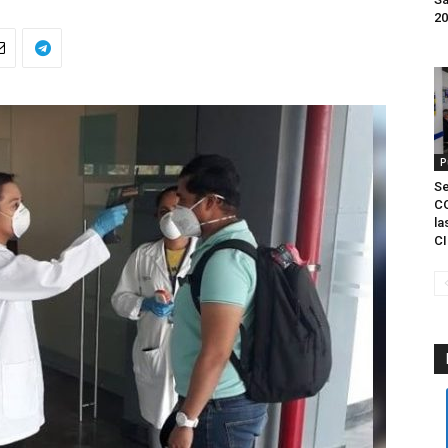
20
P
S
C
la
CI