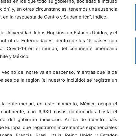
íses en los que todo su gobierno, sociedad e incluso
ación) y, en otras circunstancias, tenemos una ausencia
r, en la respuesta de Centro y Sudamérica”, indicó.
la Universidad Johns Hopkins, en Estados Unidos, y el
ontrol de Enfermedades, dentro de los 15 países con
or Covid-19 en el mundo, del continente americano
hile y México.
l vecino del norte va en descenso, mientras que la de
aíses de la región (el nuestro incluido) se registra un
e la enfermedad, en este momento, México ocupa el
 continente, con 9,930 casos confirmados hasta el
to del gobierno mexicano. Arriba de nuestro país
de Europa, que registraron incrementos exponenciales
aña, Francia, Brasil, Italia, Reino Unido y Estados