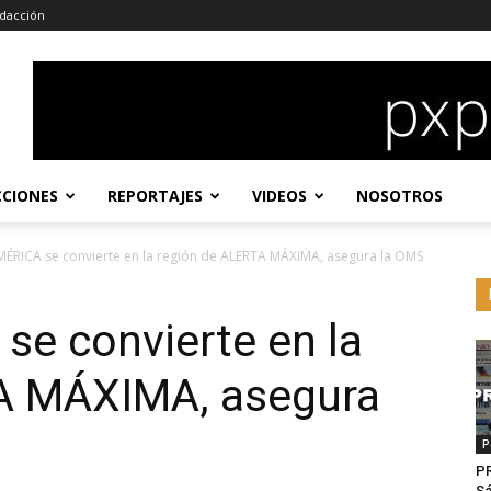
dacción
CCIONES
REPORTAJES
VIDEOS
NOSOTROS
ÉRICA se convierte en la región de ALERTA MÁXIMA, asegura la OMS
e convierte en la
A MÁXIMA, asegura
P
P
Sá