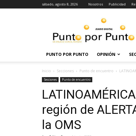
sábado, agosto 8, 2026
Nosotros
Publicidad
Re
Punto
por
punto
PUNTO POR PUNTO
OPINIÓN
SE
Inicio
Secciones
Punto de encuentro
LATINOAM
Secciones
Punto de encuentro
LATINOAMÉRICA s
región de ALERT
la OMS