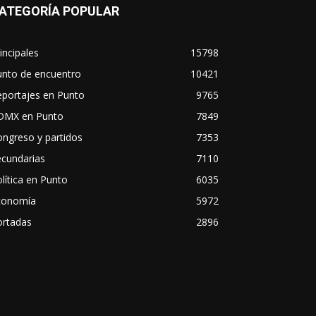
ATEGORÍA POPULAR
incipales
15798
unto de encuentro
10421
eportajes en Punto
9765
DMX en Punto
7849
ngreso y partidos
7353
ecundarias
7110
lítica en Punto
6035
conomía
5972
ortadas
2896