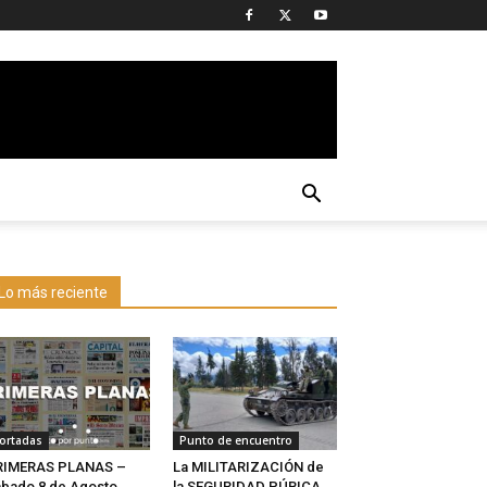
Lo más reciente
ortadas
Punto de encuentro
RIMERAS PLANAS –
La MILITARIZACIÓN de
bado 8 de Agosto
la SEGURIDAD PÚBICA