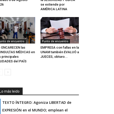
26
se extiende por
AMÉRICA LATINA
unto de encuentro
Punto de encuentro
e ENCARECEN las
EMPRESA con fallas en la
ONSULTAS MÉDICAS en
UNAM también EVALUÓ a
s principales
JUECES; obtuvo...
UDADES del PAÍS
Lo más leido
TEXTO ÍNTEGRO: Agoniza LIBERTAD de
EXPRESIÓN en el MUNDO; emplean el