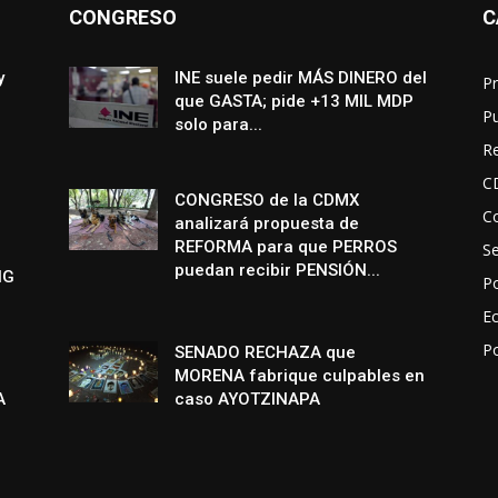
CONGRESO
C
y
INE suele pedir MÁS DINERO del
Pr
que GASTA; pide +13 MIL MDP
P
solo para...
R
C
CONGRESO de la CDMX
Co
analizará propuesta de
REFORMA para que PERROS
S
puedan recibir PENSIÓN...
NG
Po
E
P
SENADO RECHAZA que
MORENA fabrique culpables en
A
caso AYOTZINAPA