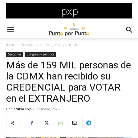
Inicio
Secciones
Congreso y partidos
Secciones
Congreso y partidos
Más de 159 MIL personas de
la CDMX han recibido su
CREDENCIAL para VOTAR
en el EXTRANJERO
Por
Editor Pxp
-
21 mayo, 2026