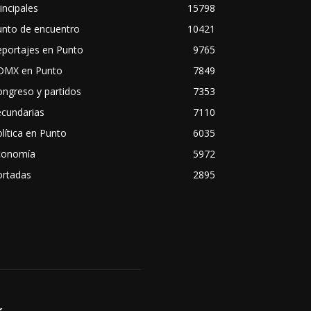
incipales
15798
unto de encuentro
10421
eportajes en Punto
9765
DMX en Punto
7849
ngreso y partidos
7353
ecundarias
7110
lítica en Punto
6035
conomía
5972
ortadas
2895