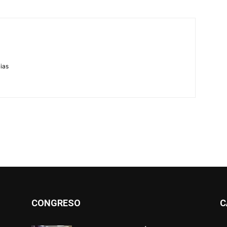
m
cias
CONGRESO
C