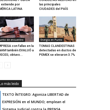
 extiende por
las principales
MÉRICA LATINA
CIUDADES del PAÍS
unto de encuentro
Energía en Punto
PRESA con fallas en la
TOMAS CLANDESTINAS
NAM también EVALUÓ a
detectadas en ductos de
ECES; obtuvo...
PEMEX se elevaron 3.7%
Lo más leido
TEXTO ÍNTEGRO: Agoniza LIBERTAD de
EXPRESIÓN en el MUNDO; emplean el
Sistema Judicial contra la PRENSA