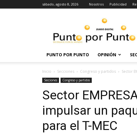
sábado, agosto 8, 2026
Nosotros
Publicidad
Re
Punto
por
punto
PUNTO POR PUNTO
OPINIÓN
SE
Inicio
Secciones
Congreso y partidos
Sector E
Secciones
Congreso y partidos
Sector EMPRESA
impulsar un pa
para el T-MEC