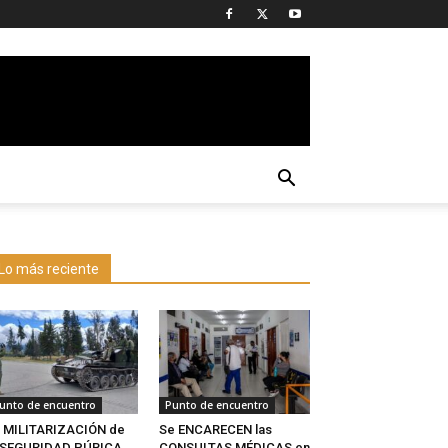
Lo más reciente
unto de encuentro
Punto de encuentro
 MILITARIZACIÓN de
Se ENCARECEN las
a SEGURIDAD PÚBICA
CONSULTAS MÉDICAS en