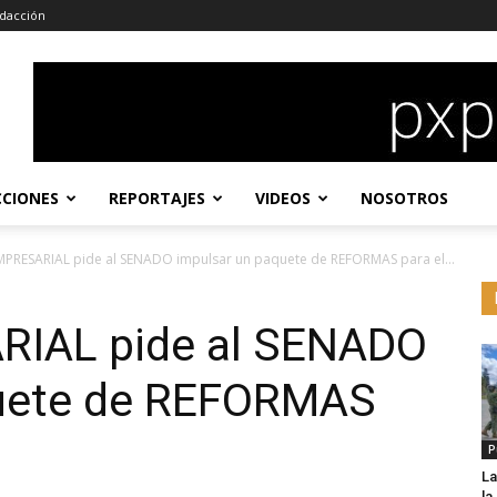
dacción
CCIONES
REPORTAJES
VIDEOS
NOSOTROS
MPRESARIAL pide al SENADO impulsar un paquete de REFORMAS para el...
RIAL pide al SENADO
quete de REFORMAS
P
La
l