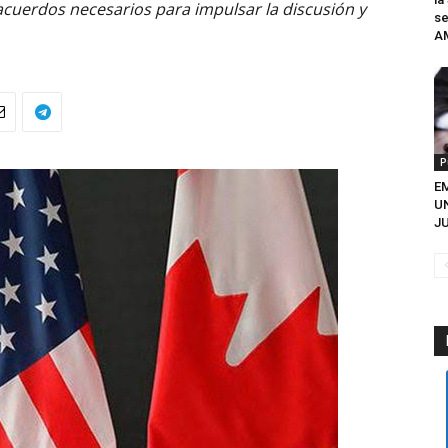
 acuerdos necesarios para impulsar la discusión y
se
A
P
EM
U
JU