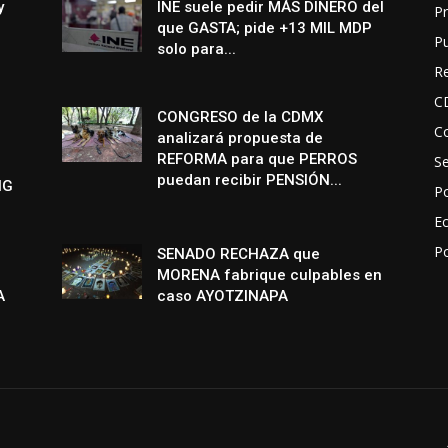
y
INE suele pedir MÁS DINERO del
Pr
que GASTA; pide +13 MIL MDP
P
solo para...
R
C
CONGRESO de la CDMX
Co
analizará propuesta de
REFORMA para que PERROS
S
puedan recibir PENSIÓN...
NG
Po
E
P
SENADO RECHAZA que
MORENA fabrique culpables en
A
caso AYOTZINAPA