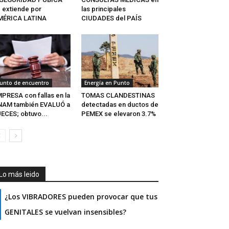
 extiende por
las principales
MÉRICA LATINA
CIUDADES del PAÍS
unto de encuentro
Energía en Punto
PRESA con fallas en la
TOMAS CLANDESTINAS
NAM también EVALUÓ a
detectadas en ductos de
ECES; obtuvo...
PEMEX se elevaron 3.7%
Lo más leido
¿Los VIBRADORES pueden provocar que tus
GENITALES se vuelvan insensibles?