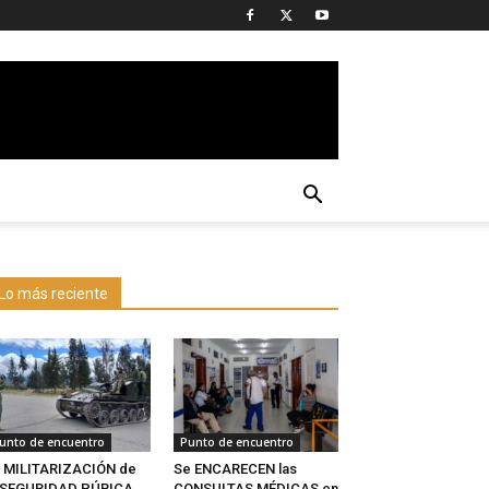
Lo más reciente
unto de encuentro
Punto de encuentro
 MILITARIZACIÓN de
Se ENCARECEN las
a SEGURIDAD PÚBICA
CONSULTAS MÉDICAS en