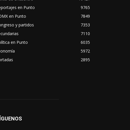
eportajes en Punto
9765
DMX en Punto
7849
ngreso y partidos
7353
ecundarias
7110
lítica en Punto
6035
conomía
5972
ortadas
2895
ÍGUENOS