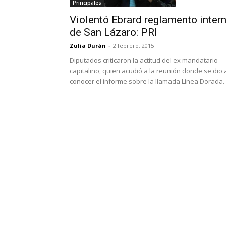
Principales
Violentó Ebrard reglamento inter
de San Lázaro: PRI
Zulia Durán
-
2 febrero, 2015
Diputados criticaron la actitud del ex mandatario
capitalino, quien acudió a la reunión donde se dio 
conocer el informe sobre la llamada Línea Dorada.