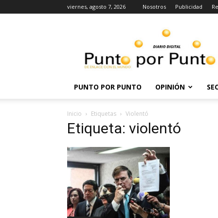
viernes, agosto 7, 2026
Nosotros
Publicidad
Re
Punto
por
punto
PUNTO POR PUNTO
OPINIÓN
SE
Inicio
Etiquetas
Violentó
Etiqueta: violentó