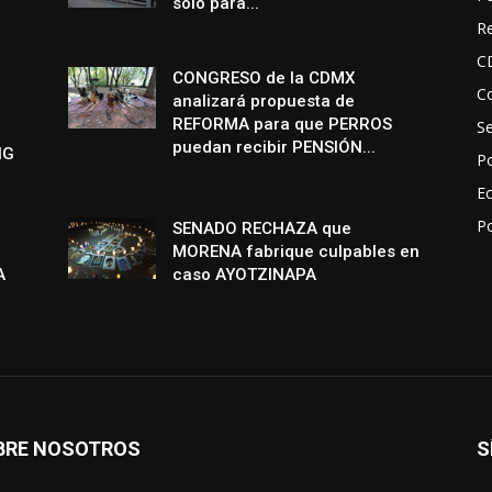
solo para...
R
C
CONGRESO de la CDMX
Co
analizará propuesta de
REFORMA para que PERROS
S
puedan recibir PENSIÓN...
NG
Po
E
P
SENADO RECHAZA que
MORENA fabrique culpables en
A
caso AYOTZINAPA
BRE NOSOTROS
S