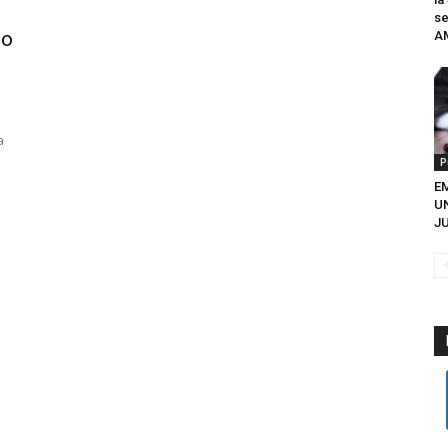
se
no
A
a
P
EM
U
JU