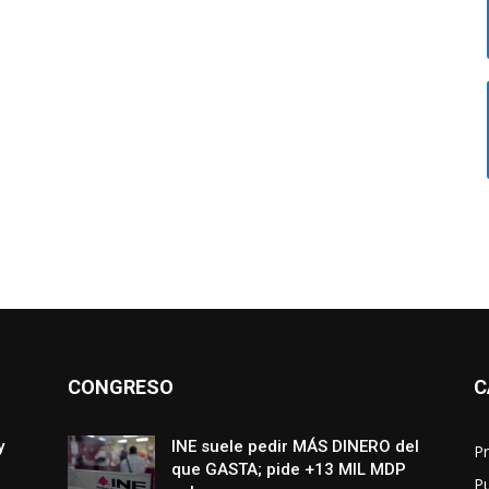
CONGRESO
C
y
INE suele pedir MÁS DINERO del
Pr
que GASTA; pide +13 MIL MDP
P