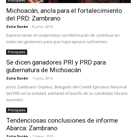
Principales
Michoacán, ancla para el fortalecimiento
del PRD: Zambrano
Zulia Durán
-
8 junio, 2015
Expresó tener el compromiso con Michoacán de contribuir en
todas las gestiones para que haya apoyos suficientes
Principales
Se dicen ganadores PRI y PRD para
gubernatura de Michoacán
Zulia Durán
-
7 junio, 2015
Jesús Zambrano Grijalva, delegado del Comité Ejecutivo Nacional
del PRD en la entidad, adelantó el triunfo de su candidato Silvano
Aureoles
Principales
Tendenciosas conclusiones de informe
Abarca: Zambrano
Zulia Durán
-
7 mayo, 2015