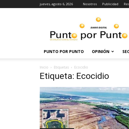
jueves, agosto 6, 2026
Nosotros
Publicidad
Re
Punto
por
punto
PUNTO POR PUNTO
OPINIÓN
SE
Inicio
Etiquetas
Ecocidio
Etiqueta: Ecocidio