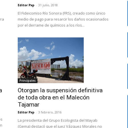
Editor Pxp
-
31 julio, 2018
El Fideicomiso Río Sonora (FRS), creado como único
rra
medio de pago para resarcir los daños ocasionados
por el derrame de químicos a los ríos...
Principales
Otorgan la suspensión definitiva
a
de toda obra en el Malecón
Tajamar
Editor Pxp
-
3 febrero, 2016
os
La presidenta del Grupo Ecologista del Mayab
an
(Gema) destacó que el juez Vázquez Morales no