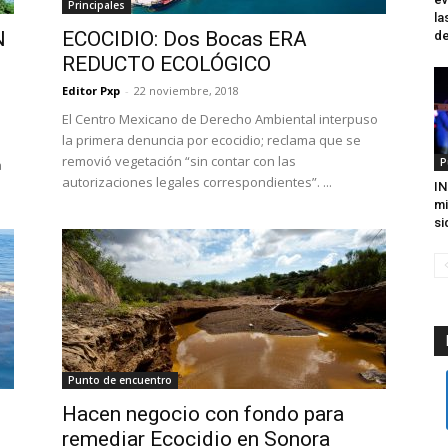
Principales
la
N
ECOCIDIO: Dos Bocas ERA
de
REDUCTO ECOLÓGICO
Editor Pxp
-
22 noviembre, 2018
El Centro Mexicano de Derecho Ambiental interpuso
la primera denuncia por ecocidio; reclama que se
removió vegetación “sin contar con las
P
a
autorizaciones legales correspondientes”. ...
.
IN
mi
si
Punto de encuentro
Hacen negocio con fondo para
remediar Ecocidio en Sonora