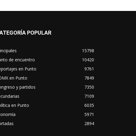
ATEGORÍA POPULAR
incipales
15798
unto de encuentro
10420
eportajes en Punto
9761
DMX en Punto
7849
ngreso y partidos
7350
ecundarias
7109
lítica en Punto
6035
conomía
5971
ortadas
2894