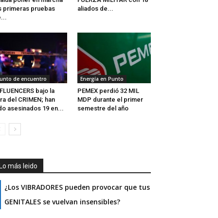
s primeras pruebas
aliados de...
...
unto de encuentro
Energía en Punto
FLUENCERS bajo la
PEMEX perdió 32 MIL
ra del CRIMEN; han
MDP durante el primer
do asesinados 19 en...
semestre del año
Lo más leido
¿Los VIBRADORES pueden provocar que tus
GENITALES se vuelvan insensibles?