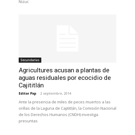
Nizuc
Secundarias
Agricultures acusan a plantas de
aguas residuales por ecocidio de
Cajititlán
Editor Pxp
-
2 septiembre, 2014
Ante la presencia de miles de peces muertos a las
orillas de la Laguna de Cajititlán, la Comisión Nacional
de los Derechos Humanos (CNDH) investiga
presuntas