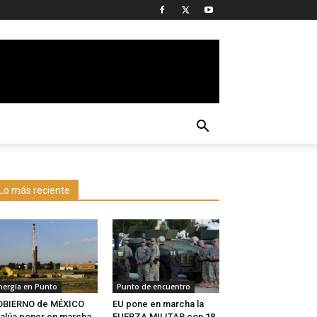
Lo más reciente
nergía en Punto
Punto de encuentro
OBIERNO de MÉXICO
EU pone en marcha la
alúa poner en marcha
FUERZA MILITAR con 18