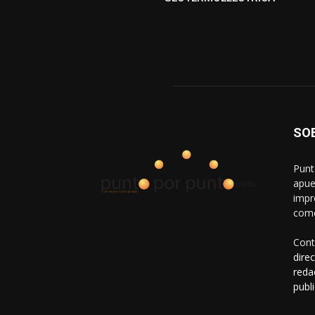
SO
Punt
apue
impr
come
Cont
dire
reda
publ