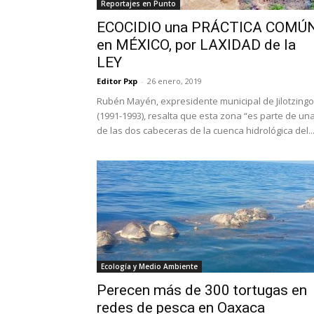
Reportajes en Punto
ECOCIDIO una PRÁCTICA COMÚ
en MÉXICO, por LAXIDAD de la
LEY
Editor Pxp
-
26 enero, 2019
Rubén Mayén, expresidente municipal de Jilotzingo
(1991-1993), resalta que esta zona “es parte de un
de las dos cabeceras de la cuenca hidrológica del..
Ecología y Medio Ambiente
Perecen más de 300 tortugas en
redes de pesca en Oaxaca