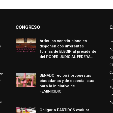
CONGRESO
C
Artículos constitucionales
Pr
s
disponen dos diferentes
P
formas de ELEGIR al presidente
del PODER JUDICIAL FEDERAL
R
C
Co
en
SENADO recibirá propuestas
E
S
ciudadanas y de especialistas
para la iniciativa de
Po
FEMINICIDIO
E
s
P
Obligar a PARTIDOS evaluar