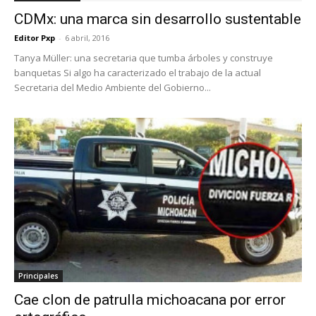
CDMx: una marca sin desarrollo sustentable
Editor Pxp
-
6 abril, 2016
Tanya Müller: una secretaria que tumba árboles y construye
banquetas Si algo ha caracterizado el trabajo de la actual
Secretaria del Medio Ambiente del Gobierno...
Principales
Cae clon de patrulla michoacana por error