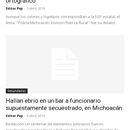
ortográfico
Editor Pxp
-
5 abril, 2016
Aunque los colores y logotipos correspondían a la SSP estatal, el
lema: "Policía Michoacán. Divicion Fuerza Rural" fue su delator
Secundarias
Hallan ebrio en un bar a funcionario
supuestamente secuestrado, en Michoacán
Editor Pxp
-
4 abril, 2016
Redacción Un centenar de elementos policiacos fueron