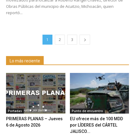
movilizados para localizar a Roberto Rangel Chávez, director de
Obras Públicas del municipio de Acuitzio, Michoacán, quien
reportó...
1
2
3
Lo más reciente
Portadas
Punto de encuentro
PRIMERAS PLANAS – Jueves
EU ofrece más de 100 MDD
6 de Agosto 2026
por LÍDERES del CÁRTEL
JALISCO...