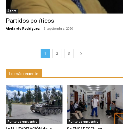
Ágora
Partidos políticos
Abelardo Rodríguez
-
8 septiembre, 2020
1
2
3
Lo más reciente
Punto de encuentro
Punto de encuentro