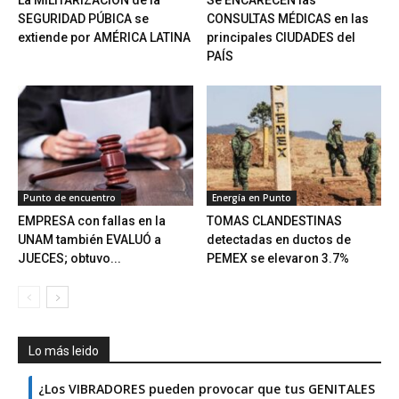
La MILITARIZACIÓN de la
Se ENCARECEN las
SEGURIDAD PÚBICA se
CONSULTAS MÉDICAS en las
extiende por AMÉRICA LATINA
principales CIUDADES del
PAÍS
Punto de encuentro
Energía en Punto
EMPRESA con fallas en la
TOMAS CLANDESTINAS
UNAM también EVALUÓ a
detectadas en ductos de
JUECES; obtuvo...
PEMEX se elevaron 3.7%
Lo más leido
¿Los VIBRADORES pueden provocar que tus GENITALES