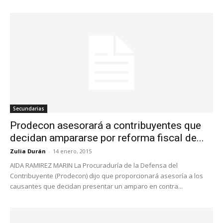
Secundarias
Prodecon asesorará a contribuyentes que
decidan ampararse por reforma fiscal de...
Zulia Durán
-
14 enero, 2015
AIDA RAMIREZ MARIN La Procuraduría de la Defensa del
Contribuyente (Prodecon) dijo que proporcionará asesoría a los
causantes que decidan presentar un amparo en contra...